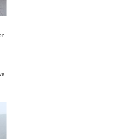
on
ve